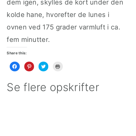
dem igen, skylles de kort under den
kolde hane, hvorefter de lunes i
ovnen ved 175 grader varmluft i ca.
fem minutter.
Share this:
Click
Click
Click
Click
to
to
to
to
share
share
share
print
on
on
on
(Opens
Facebook
Pinterest
Twitter
in
Se flere opskrifter
(Opens
(Opens
(Opens
new
in
in
in
window)
new
new
new
window)
window)
window)