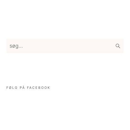
Primary
søg...
Sidebar
FØLG PÅ FACEBOOK