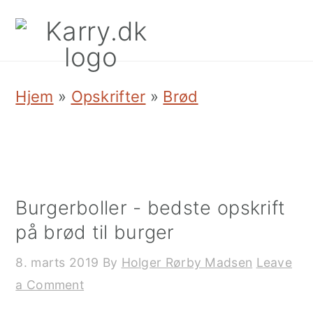
Skip
Skip
Skip
to
to
to
primary
main
primary
Hjem
»
Opskrifter
»
Brød
navigation
content
sidebar
Burgerboller - bedste opskrift
på brød til burger
8. marts 2019
By
Holger Rørby Madsen
Leave
a Comment