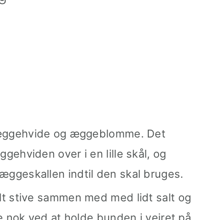
 æggehvide og æggeblomme. Det
ehviden over i en lille skål, og
ggeskallen indtil den skal bruges.
t stive sammen med med lidt salt og
e nok ved at holde bunden i vejret på