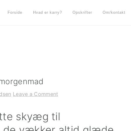
Forside
Hvad er karry?
Opskrifter
Om/kontakt
l morgenmad
dsen
Leave a Comment
tte skyæg til
 de vækker altid glæde.