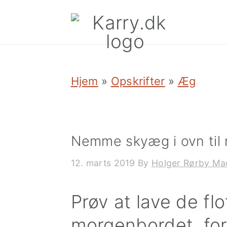
Skip
Skip
Skip
to
to
to
primary
main
primary
navigation
content
sidebar
Hjem
»
Opskrifter
»
Æg
Nemme skyæg i ovn ti
12. marts 2019
By
Holger Rørby Ma
Prøv at lave de flo
morgenbordet, for