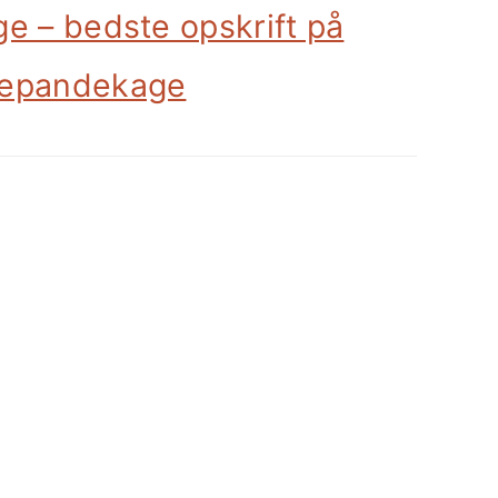
e – bedste opskrift på
epandekage