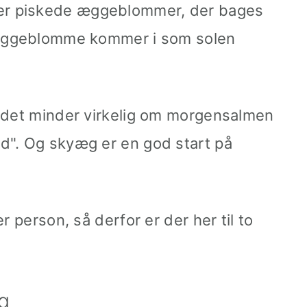
r piskede æggeblommer, der bages
n æggeblomme kommer i som solen
g det minder virkelig om morgensalmen
d". Og skyæg er en god start på
r person, så derfor er der her til to
g