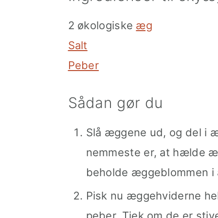
2 økologiske
æg
Salt
Peber
Sådan gør du
Slå æggene ud, og del i
nemmeste er, at hælde ægg
beholde æggeblommen i æ
Pisk nu æggehviderne hel
peber. Tjek om de er stiv