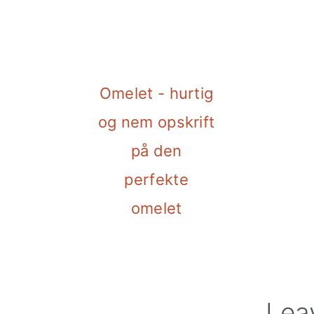
Omelet - hurtig
og nem opskrift
på den
perfekte
omelet
Reader
Lea