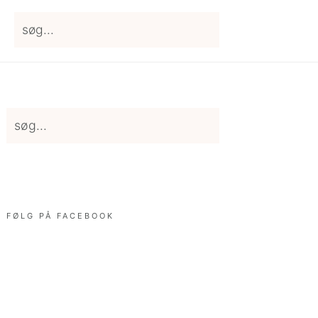
søg...
Primary
søg...
Sidebar
FØLG PÅ FACEBOOK