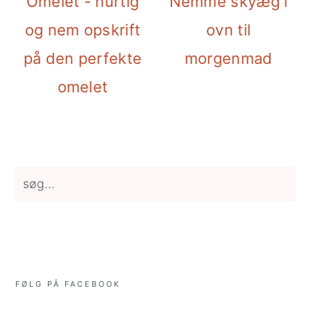
Omelet - hurtig
Nemme skyæg i
og nem opskrift
ovn til
på den perfekte
morgenmad
omelet
Primary
søg...
Sidebar
FØLG PÅ FACEBOOK