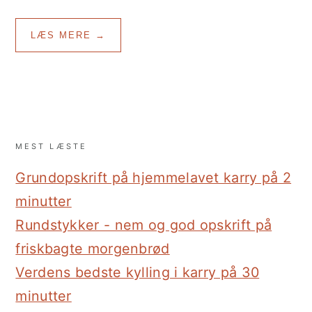
LÆS MERE →
MEST LÆSTE
Grundopskrift på hjemmelavet karry på 2
minutter
Rundstykker - nem og god opskrift på
friskbagte morgenbrød
Verdens bedste kylling i karry på 30
minutter