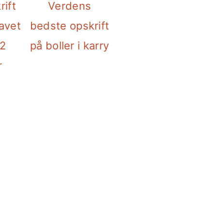
ift
Verdens
avet
bedste opskrift
 2
på boller i karry
r