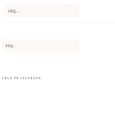
søg...
Primary
søg...
Sidebar
FØLG PÅ FACEBOOK